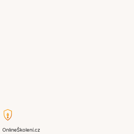
Uživatelské jméno
testik
Heslo
test1234
OnlineŠkolení.cz