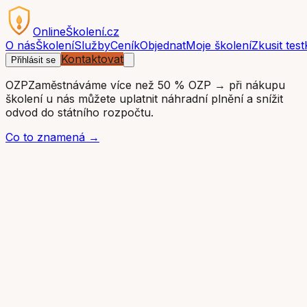
OnlineŠkolení.cz
O nás
Školení
Služby
Ceník
Objednat
Moje školení
Zkusit test
Kontaktovat
Přihlásit se
OZP
Zaměstnáváme více než 50 % OZP → při nákupu
školení u nás můžete uplatnit náhradní plnění a snížit
odvod do státního rozpočtu.
Co to znamená →