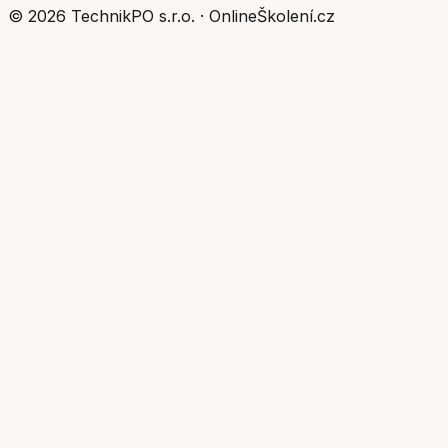
©
2026
TechnikPO s.r.o.
·
OnlineŠkolení.cz